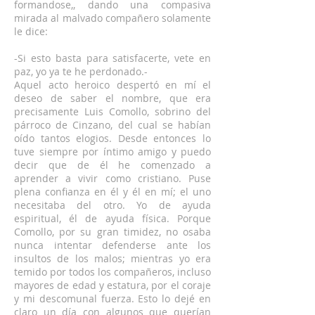
formandose,, dando una compasiva
mirada al malvado compañero solamente
le dice:
-Si esto basta para satisfacerte, vete en
paz, yo ya te he perdonado.-
Aquel acto heroico despertó en mí el
deseo de saber el nombre, que era
precisamente Luis Comollo, sobrino del
párroco de Cinzano, del cual se habían
oído tantos elogios. Desde entonces lo
tuve siempre por íntimo amigo y puedo
decir que de él he comenzado a
aprender a vivir como cristiano. Puse
plena confianza en él y él en mí; el uno
necesitaba del otro. Yo de ayuda
espiritual, él de ayuda física. Porque
Comollo, por su gran timidez, no osaba
nunca intentar defenderse ante los
insultos de los malos; mientras yo era
temido por todos los compañeros, incluso
mayores de edad y estatura, por el coraje
y mi descomunal fuerza. Esto lo dejé en
claro un día con algunos que querían