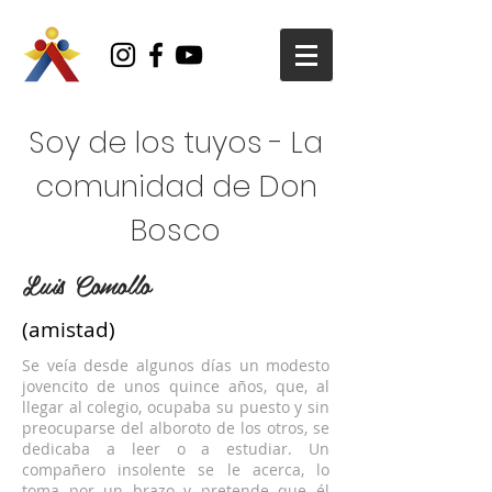
Soy de los tuyos - La
comunidad de Don
Bosco
Luis Comollo
(amistad)
Se veía desde algunos días un modesto
jovencito de unos quince años, que, al
llegar al colegio, ocupaba su puesto y sin
preocuparse del alboroto de los otros, se
dedicaba a leer o a estudiar. Un
compañero insolente se le acerca, lo
toma por un brazo y pretende que él