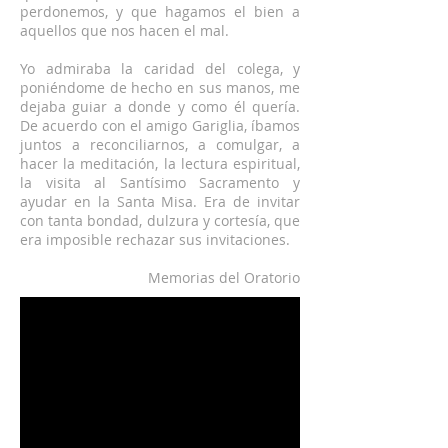
perdonemos, y que hagamos el bien a
aquellos que nos hacen el mal.
Yo admiraba la caridad del colega, y
poniéndome de hecho en sus manos, me
dejaba guiar a donde y como él quería.
De acuerdo con el amigo Gariglia, íbamos
juntos a reconciliarnos, a comulgar, a
hacer la meditación, la lectura espiritual,
la visita al Santísimo Sacramento y
ayudar en la Santa Misa. Era de invitar
con tanta bondad, dulzura y cortesía, que
era imposible rechazar sus invitaciones.
Memorias del Oratorio