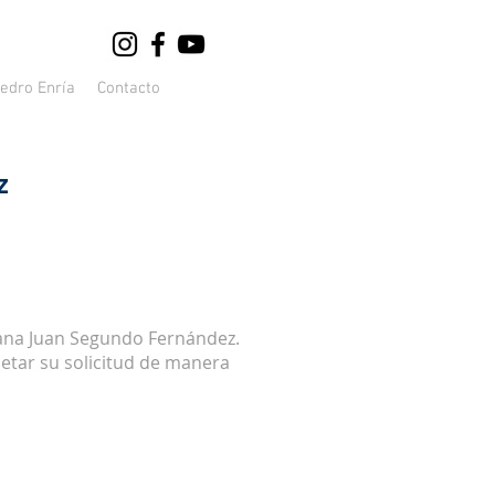
edro Enría
Contacto
z
siana Juan Segundo Fernández.
etar su solicitud de manera