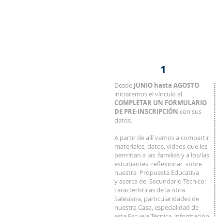
PRE-INSCRIPCIÓN
Compartimos
información
significativa
JUNIO - AGOSTO
1
Desde
JUNIO hasta AGOSTO
iniciaremos el vínculo al
COMPLETAR UN FORMULARIO
DE PRE-INSCRIPCIÓN
con sus
datos.
A partir de allí vamos a compartir
materiales, datos, videos que les
permitan a las familias y a los/las
estudiantes reflexionar sobre
nuestra Propuesta Educativa
y acerca del Secundario Técnico:
características de la obra
Salesiana, particularidades de
nuestra Casa, especialidad de
esta Escuela Técnica, información