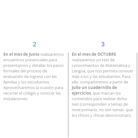
TEST
ENCUENTRO
de conocimientos
con las familias
OCTUBRE
JUNIO
2
3
En el mes de Junio
realizaremos
En el mes de OCTUBRE
encuentros presenciales para
realizaremos un test de
presentarnos y detallar los pasos
conocimientos de Matemática y
formales del proceso de
Lengua, que nos permita conocer
evaluación de ingreso con las
más a los y las estudiantes. Para
familias y los estudiantes.
ello compartiremos a partir de
Aprovecharemos la ocasión para
Julio un cuadernillo de
recorrer el colegio y conocer las
ejercicios
, que marcan los
instalaciones.
contenidos para realizar dicho
test (corresponden a temas de
nivel primario, no son temas que
los chicos y chicas desconozcan).